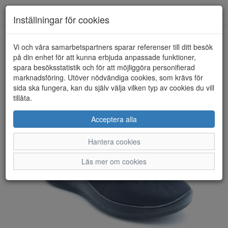
Anderbergs skor
Toggl
Inställningar för cookies
navig
Vi och våra samarbetspartners sparar referenser till ditt besök
HEM
ARCOPEDICO
på din enhet för att kunna erbjuda anpassade funktioner,
spara besöksstatistik och för att möjliggöra personifierad
marknadsföring. Utöver nödvändiga cookies, som krävs för
sida ska fungera, kan du själv välja vilken typ av cookies du vill
tillåta.
Acceptera alla
Hantera cookies
Läs mer om cookies