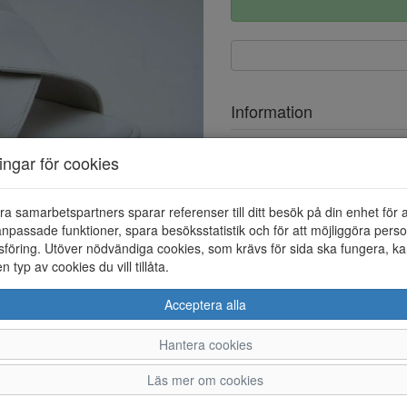
Information
Ovandel
ningar för cookies
Foder
ra samarbetspartners sparar referenser till ditt besök på din enhet för 
npassade funktioner, spara besöksstatistik och för att möjliggöra perso
föring. Utöver nödvändiga cookies, som krävs för sida ska fungera, ka
en typ av cookies du vill tillåta.
Acceptera alla
Hantera cookies
36
37
38
Läs mer om cookies