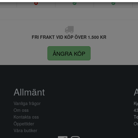
FRI FRAKT VID KÖP ÖVER 1.500 KR
ÅNGRA KÖP
Allmänt
Vanliga frågor
Ky
Om oss
4
Kontakta oss
Te
Öppettider
Or
Våra butiker