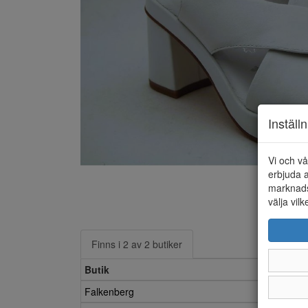
Inställ
Vi och vå
erbjuda a
marknads
välja vilk
Finns i 2 av 2 butiker
Butik
Falkenberg