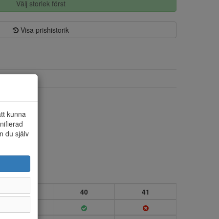
Välj storlek först
Visa prishistorik
Skinn
Skinn/textil
att kunna
nifierad
n du själv
39
40
41