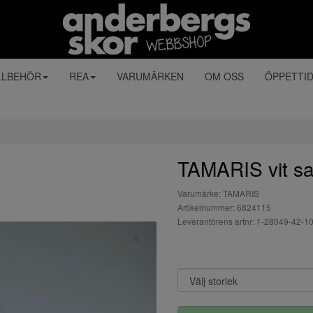
LLBEHÖR
REA
VARUMÄRKEN
OM OSS
ÖPPETTI
TAMARIS vit sa
Varumärke: TAMARIS
Artikelnummer: 6824115
Leverantörens artnr: 1-28049-42-1