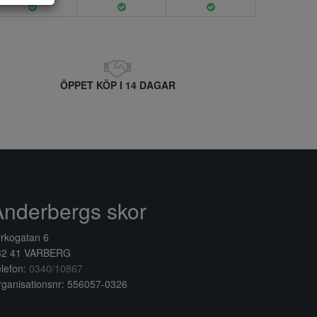
ÖPPET KÖP I 14 DAGAR
Anderbergs skor
rkogatan 6
32 41 VARBERG
lefon:
0340/10867
ganisationsnr: 556057-0326