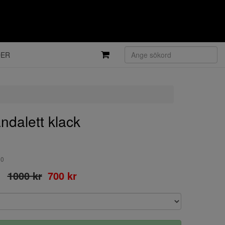
DER
ndalett klack
00
1000 kr
700 kr