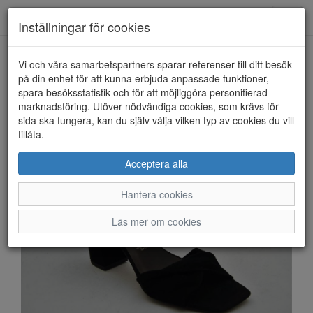
Anderbergs skor
Toggl
Inställningar för cookies
navig
Vi och våra samarbetspartners sparar referenser till ditt besök
HEM
TAMARIS
på din enhet för att kunna erbjuda anpassade funktioner,
spara besöksstatistik och för att möjliggöra personifierad
marknadsföring. Utöver nödvändiga cookies, som krävs för
sida ska fungera, kan du själv välja vilken typ av cookies du vill
tillåta.
Acceptera alla
Hantera cookies
Läs mer om cookies