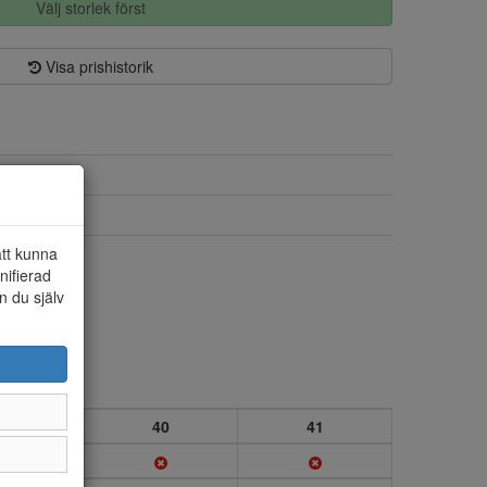
Välj storlek först
Visa prishistorik
Syntet
Textil/syntet
att kunna
45 mm
nifierad
n du själv
39
40
41