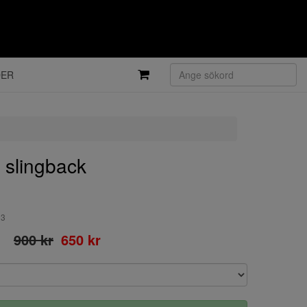
DER
 slingback
93
900 kr
650 kr