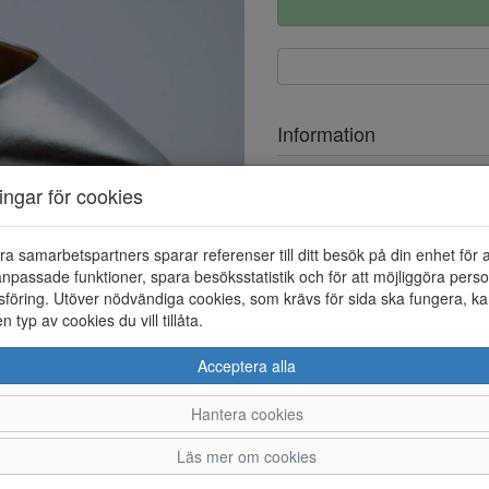
Information
Ovandel
ningar för cookies
Foder
ra samarbetspartners sparar referenser till ditt besök på din enhet för 
Klackhöjd
npassade funktioner, spara besöksstatistik och för att möjliggöra perso
föring. Utöver nödvändiga cookies, som krävs för sida ska fungera, ka
en typ av cookies du vill tillåta.
Acceptera alla
Hantera cookies
37
38
Läs mer om cookies