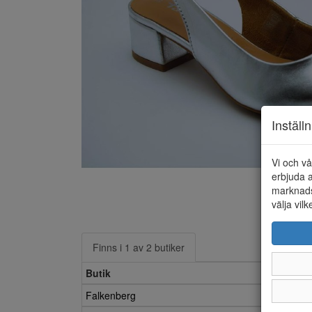
Inställ
Vi och vå
erbjuda a
marknads
välja vilk
Finns i 1 av 2 butiker
Butik
Falkenberg