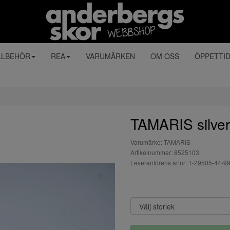
LLBEHÖR
REA
VARUMÄRKEN
OM OSS
ÖPPETTI
TAMARIS silver
Varumärke: TAMARIS
Artikelnummer: 8525103
Leverantörens artnr: 1-29505-44-9