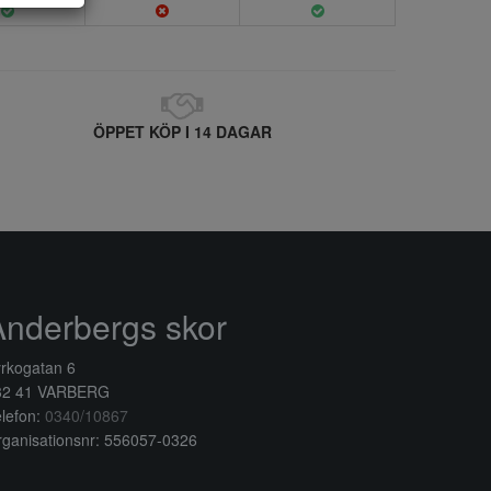
ÖPPET KÖP I 14 DAGAR
Anderbergs skor
rkogatan 6
32 41 VARBERG
lefon:
0340/10867
ganisationsnr: 556057-0326