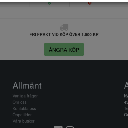
FRI FRAKT VID KÖP ÖVER 1.500 KR
ÅNGRA KÖP
Allmänt
Vanliga frågor
Ky
Om oss
4
Kontakta oss
Te
Öppettider
Or
Våra butiker