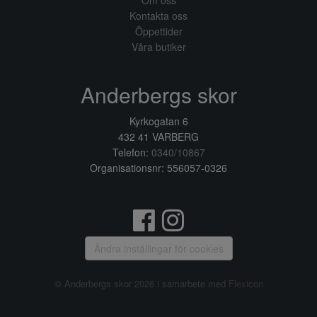
Om oss
Kontakta oss
Öppettider
Våra butiker
Anderbergs skor
Kyrkogatan 6
432 41 VARBERG
Telefon:
0340/10867
Organisationsnr: 556057-0326
Ändra inställingar för cookies
© Anderbergs skor 2026 i samarbete med
Flexicon