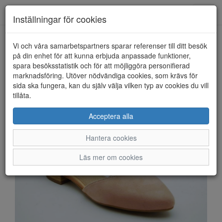
Anderbergs skor
Toggl
Inställningar för cookies
navig
Vi och våra samarbetspartners sparar referenser till ditt besök
HEM
SOFT LINE BY JANA
på din enhet för att kunna erbjuda anpassade funktioner,
spara besöksstatistik och för att möjliggöra personifierad
marknadsföring. Utöver nödvändiga cookies, som krävs för
sida ska fungera, kan du själv välja vilken typ av cookies du vill
tillåta.
Acceptera alla
Hantera cookies
Läs mer om cookies