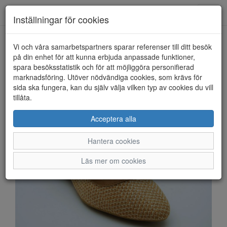
Anderbergs skor
Toggl
Inställningar för cookies
navig
Vi och våra samarbetspartners sparar referenser till ditt besök
HEM
SOFT LINE BY JANA
på din enhet för att kunna erbjuda anpassade funktioner,
spara besöksstatistik och för att möjliggöra personifierad
marknadsföring. Utöver nödvändiga cookies, som krävs för
sida ska fungera, kan du själv välja vilken typ av cookies du vill
tillåta.
Acceptera alla
Hantera cookies
Läs mer om cookies