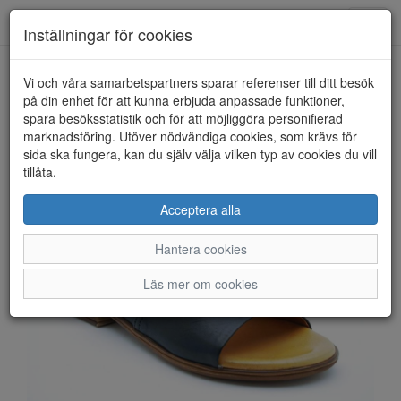
Anderbergs skor
Toggl
Inställningar för cookies
navig
Vi och våra samarbetspartners sparar referenser till ditt besök
HEM
ROSA NEGRA
på din enhet för att kunna erbjuda anpassade funktioner,
spara besöksstatistik och för att möjliggöra personifierad
marknadsföring. Utöver nödvändiga cookies, som krävs för
sida ska fungera, kan du själv välja vilken typ av cookies du vill
tillåta.
Acceptera alla
Hantera cookies
Läs mer om cookies