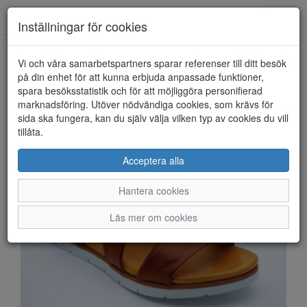
Anderbergs skor
Toggl
Inställningar för cookies
navig
Vi och våra samarbetspartners sparar referenser till ditt besök
HEM
ROSA NEGRA
på din enhet för att kunna erbjuda anpassade funktioner,
spara besöksstatistik och för att möjliggöra personifierad
marknadsföring. Utöver nödvändiga cookies, som krävs för
sida ska fungera, kan du själv välja vilken typ av cookies du vill
tillåta.
Acceptera alla
Hantera cookies
Läs mer om cookies