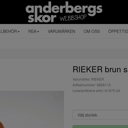
LLBEHÖR
REA
VARUMÄRKEN
OM OSS
ÖPPETTI
RIEKER brun sa
Varumärke: RIEKER
Artikelnummer: 6826115
Leverantörens artnr: 61975-24