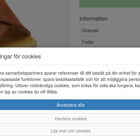
Information
Ovandel
Foder
ningar för cookies
ra samarbetspartners sparar referenser till ditt besök på din enhet för 
npassade funktioner, spara besöksstatistik och för att möjliggöra perso
föring. Utöver nödvändiga cookies, som krävs för sida ska fungera, ka
en typ av cookies du vill tillåta.
Acceptera alla
Hantera cookies
36
37
38
39
Läs mer om cookies