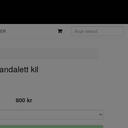
DER
ndalett kil
800 kr