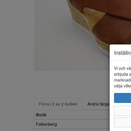
Inställ
Vi och vå
erbjuda a
marknads
välja vilk
Finns i 2 av 2 butiker
Andra färger
Butik
Falkenberg