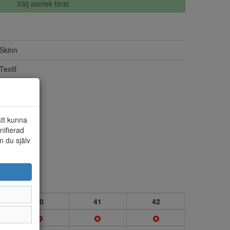
Välj storlek först
Skinn
Textil
att kunna
nifierad
n du själv
40
41
42