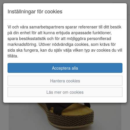
Anderbergs skor
Toggl
Inställningar för cookies
navig
Vi och våra samarbetspartners sparar referenser till ditt besök
HEM
RIEKER
på din enhet för att kunna erbjuda anpassade funktioner,
spara besöksstatistik och för att möjliggöra personifierad
marknadsföring. Utöver nödvändiga cookies, som krävs för
sida ska fungera, kan du själv välja vilken typ av cookies du vill
tillåta.
Acceptera alla
Hantera cookies
Läs mer om cookies