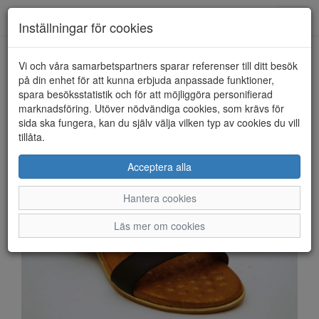
Anderbergs skor
Toggl
Inställningar för cookies
navig
Vi och våra samarbetspartners sparar referenser till ditt besök
HEM
LUNAR
på din enhet för att kunna erbjuda anpassade funktioner,
spara besöksstatistik och för att möjliggöra personifierad
marknadsföring. Utöver nödvändiga cookies, som krävs för
sida ska fungera, kan du själv välja vilken typ av cookies du vill
tillåta.
Acceptera alla
Hantera cookies
Läs mer om cookies