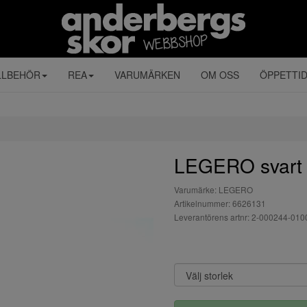
LLBEHÖR
REA
VARUMÄRKEN
OM OSS
ÖPPETTI
LEGERO svart
Varumärke: LEGERO
Artikelnummer: 6626131
Leverantörens artnr: 2-000244-010