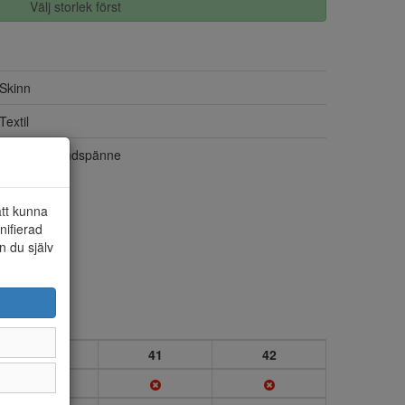
Välj storlek först
Skinn
Textil
Kardborrbandspänne
att kunna
nifierad
n du själv
40
41
42