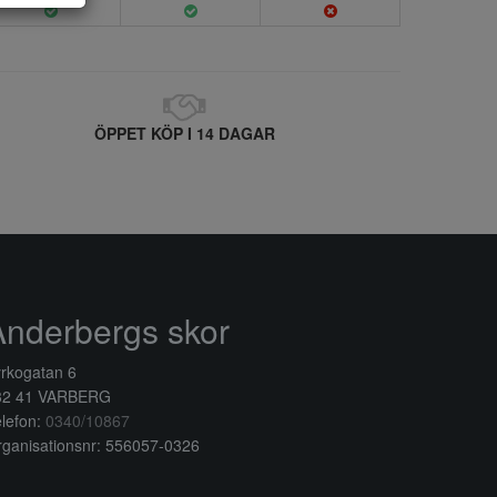
ÖPPET KÖP I 14 DAGAR
Anderbergs skor
rkogatan 6
32 41 VARBERG
lefon:
0340/10867
ganisationsnr: 556057-0326