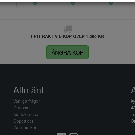
FRI FRAKT VID KÖP ÖVER 1.500 KR
ÅNGRA KÖP
Allmänt
Vanliga frågor
Ky
Om oss
4
Kontakta oss
Te
Öppettider
Or
Våra butiker