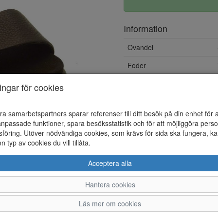
Information
Ovandel
Foder
Övrigt
ningar för cookies
ra samarbetspartners sparar referenser till ditt besök på din enhet för 
npassade funktioner, spara besöksstatistik och för att möjliggöra perso
föring. Utöver nödvändiga cookies, som krävs för sida ska fungera, ka
en typ av cookies du vill tillåta.
Acceptera alla
Hantera cookies
37
38
39
Läs mer om cookies