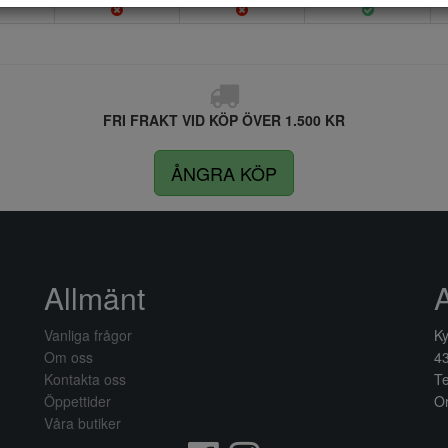
FRI FRAKT VID KÖP ÖVER 1.500 KR
ÅNGRA KÖP
Allmänt
Vanliga frågor
Ky
Om oss
4
Kontakta oss
Te
Öppettider
Or
Våra butiker