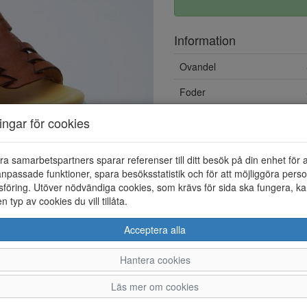
Information
Ovandel
Foder
ningar för cookies
ra samarbetspartners sparar referenser till ditt besök på din enhet för 
npassade funktioner, spara besöksstatistik och för att möjliggöra perso
föring. Utöver nödvändiga cookies, som krävs för sida ska fungera, ka
en typ av cookies du vill tillåta.
Acceptera alla
Hantera cookies
36
37
38
Läs mer om cookies