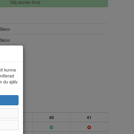
Välj storlek först
Skinn
Skinn
att kunna
nifierad
n du själv
39
40
41