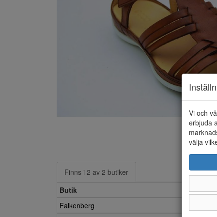
Inställ
Vi och vå
erbjuda a
marknads
välja vilk
Finns i 2 av 2 butiker
Butik
Falkenberg