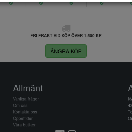
FRI FRAKT VID KÖP ÖVER 1.500 KR
ÅNGRA KÖP
Allmänt
Vanliga frågor
Ky
Om oss
4
Kontakta oss
Te
Öppettider
Or
Våra butiker