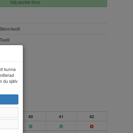
Välj storlek först
Skinn/textil
Textil
att kunna
nifierad
n du själv
9
40
41
42