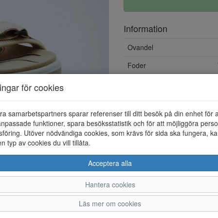
Information
Ovandel
Foder
ningar för cookies
ra samarbetspartners sparar referenser till ditt besök på din enhet för 
npassade funktioner, spara besöksstatistik och för att möjliggöra perso
föring. Utöver nödvändiga cookies, som krävs för sida ska fungera, ka
en typ av cookies du vill tillåta.
Acceptera alla
Hantera cookies
35
36
37
38
3
Läs mer om cookies