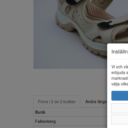
Inställ
Vi och vå
erbjuda a
marknads
välja vilk
Finns i 2 av 2 butiker
Andra färger
Butik
Falkenberg