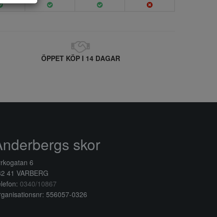
ÖPPET KÖP I 14 DAGAR
Anderbergs skor
rkogatan 6
32 41 VARBERG
lefon:
0340/10867
ganisationsnr: 556057-0326