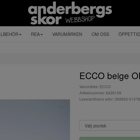
LLBEHÖR
REA
VARUMÄRKEN
OM OSS
ÖPPETTI
ECCO beige O
Varumärke: ECCO
Artikelnummer: 6426109
Leverantörens artnr: 069563-01378