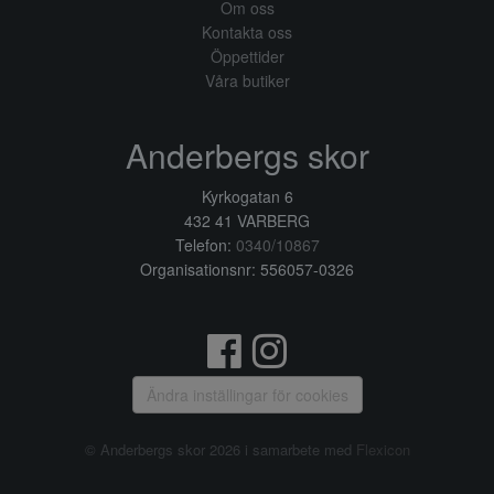
Om oss
Kontakta oss
Öppettider
Våra butiker
Anderbergs skor
Kyrkogatan 6
432 41 VARBERG
Telefon:
0340/10867
Organisationsnr: 556057-0326
Ändra inställingar för cookies
© Anderbergs skor 2026 i samarbete med
Flexicon