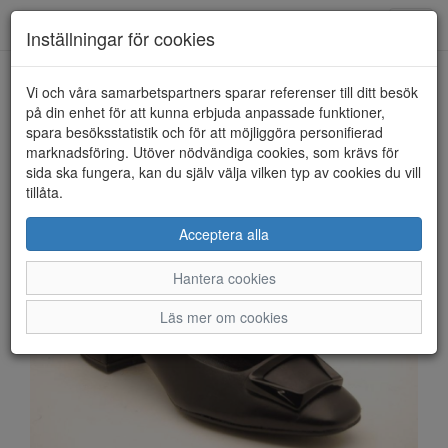
Anderbergs skor
Toggl
Inställningar för cookies
navig
Vi och våra samarbetspartners sparar referenser till ditt besök
HEM
TAMARIS
på din enhet för att kunna erbjuda anpassade funktioner,
spara besöksstatistik och för att möjliggöra personifierad
marknadsföring. Utöver nödvändiga cookies, som krävs för
sida ska fungera, kan du själv välja vilken typ av cookies du vill
tillåta.
Acceptera alla
Hantera cookies
Läs mer om cookies