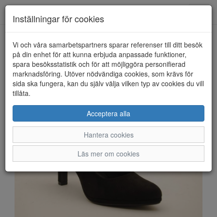
Anderbergs skor
Toggl
Inställningar för cookies
navig
Vi och våra samarbetspartners sparar referenser till ditt besök
HEM
TAMARIS
på din enhet för att kunna erbjuda anpassade funktioner,
spara besöksstatistik och för att möjliggöra personifierad
marknadsföring. Utöver nödvändiga cookies, som krävs för
sida ska fungera, kan du själv välja vilken typ av cookies du vill
tillåta.
Acceptera alla
Hantera cookies
Läs mer om cookies