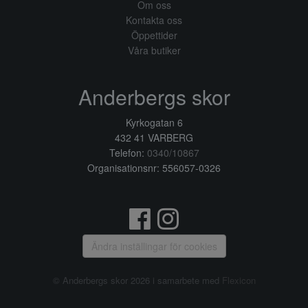
Om oss
Kontakta oss
Öppettider
Våra butiker
Anderbergs skor
Kyrkogatan 6
432 41 VARBERG
Telefon:
0340/10867
Organisationsnr: 556057-0326
Ändra inställingar för cookies
© Anderbergs skor 2026 i samarbete med
Flexicon