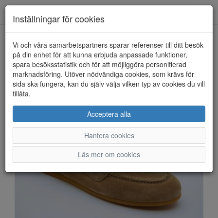
Anderbergs skor
Toggl
Inställningar för cookies
navig
Vi och våra samarbetspartners sparar referenser till ditt besök
HEM
TAMARIS
på din enhet för att kunna erbjuda anpassade funktioner,
spara besöksstatistik och för att möjliggöra personifierad
marknadsföring. Utöver nödvändiga cookies, som krävs för
sida ska fungera, kan du själv välja vilken typ av cookies du vill
tillåta.
Acceptera alla
Hantera cookies
Läs mer om cookies