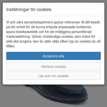
Anderbergs skor
Toggl
Inställningar för cookies
navig
Vi och våra samarbetspartners sparar referenser till ditt besök
HEM
TAMARIS
på din enhet för att kunna erbjuda anpassade funktioner,
spara besöksstatistik och för att möjliggöra personifierad
marknadsföring. Utöver nödvändiga cookies, som krävs för
sida ska fungera, kan du själv välja vilken typ av cookies du vill
tillåta.
Acceptera alla
Hantera cookies
Läs mer om cookies