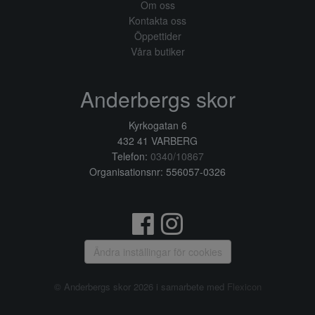
Om oss
Kontakta oss
Öppettider
Våra butiker
Anderbergs skor
Kyrkogatan 6
432 41 VARBERG
Telefon:
0340/10867
Organisationsnr: 556057-0326
Ändra inställingar för cookies
© Anderbergs skor 2026 i samarbete med
Flexicon