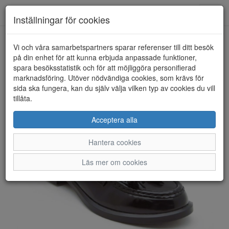
Anderbergs skor
Toggl
Inställningar för cookies
navig
Vi och våra samarbetspartners sparar referenser till ditt besök
HEM
TAMARIS
på din enhet för att kunna erbjuda anpassade funktioner,
spara besöksstatistik och för att möjliggöra personifierad
marknadsföring. Utöver nödvändiga cookies, som krävs för
sida ska fungera, kan du själv välja vilken typ av cookies du vill
tillåta.
Acceptera alla
Hantera cookies
Läs mer om cookies