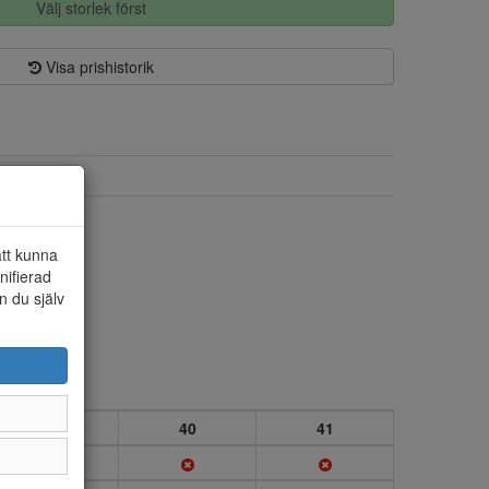
Välj storlek först
Visa prishistorik
Skinn
Skinn/textil
att kunna
nifierad
n du själv
39
40
41