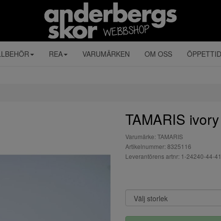
LLBEHÖR
REA
VARUMÄRKEN
OM OSS
ÖPPETTI
TAMARIS ivory 
Varumärke: TAMARIS
Artikelnummer: 8325116
Leverantörens artnr: 1-24240-44-4