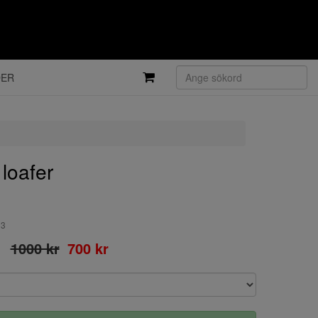
DER
loafer
13
1000 kr
700 kr