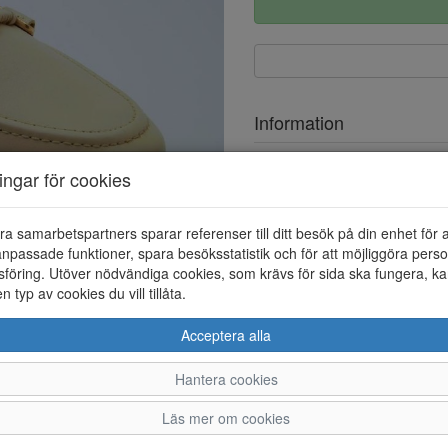
Information
Ovandel
ningar för cookies
Foder
ra samarbetspartners sparar referenser till ditt besök på din enhet för 
npassade funktioner, spara besöksstatistik och för att möjliggöra perso
föring. Utöver nödvändiga cookies, som krävs för sida ska fungera, ka
en typ av cookies du vill tillåta.
Acceptera alla
Hantera cookies
36
37
38
Läs mer om cookies