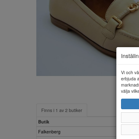
Inställ
Vi och vå
erbjuda a
marknads
välja vilk
Finns i 1 av 2 butiker
Butik
Falkenberg