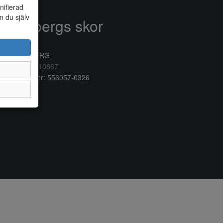
nifierad
n du själv
Anderbergs skor
rkogatan 6
32 41 VARBERG
lefon:
0340/10867
ganisationsnr: 556057-0326