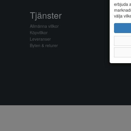
erbjuda a
marknads
Tjänster
välja vilk
Allmänna villkor
Köpvillkor
Leveranser
Byten & returer