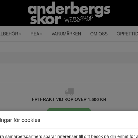
LLBEHÖR
REA
VARUMÄRKEN
OM OSS
ÖPPETTI
FRI FRAKT VID KÖP ÖVER 1.500 KR
ÅNGRA KÖP
ningar för cookies
ra samarbetspartners sparar referenser till ditt besök på din enhet för 