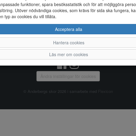
npassade funktioner, spara besöksstatistik och för att möjliggöra perso
föring. Utöver nödvändiga cookies, som krävs för sida ska fungera, ka
Allmänt
en typ av cookies du vill tillåta.
Vanliga frågor
Ky
Acceptera alla
Om oss
4
Kontakta oss
Te
Hantera cookies
Öppettider
Or
Våra butiker
Läs mer om cookies
Ändra inställingar för cookies
© Anderbergs skor 2026 i samarbete med
Flexicon