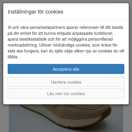
Anderbergs skor
Toggl
Inställningar för cookies
navig
Vi och våra samarbetspartners sparar referenser till ditt besök
HEM
RIEKER
på din enhet för att kunna erbjuda anpassade funktioner,
spara besöksstatistik och för att möjliggöra personifierad
marknadsföring. Utöver nödvändiga cookies, som krävs för
sida ska fungera, kan du själv välja vilken typ av cookies du vill
tillåta.
Acceptera alla
Hantera cookies
Läs mer om cookies