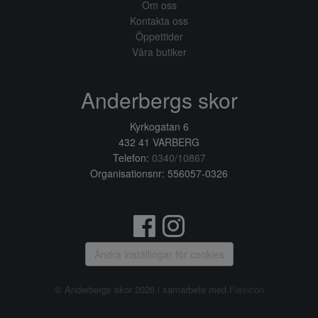
Om oss
Kontakta oss
Öppettider
Våra butiker
Anderbergs skor
Kyrkogatan 6
432 41 VARBERG
Telefon:
0340/10867
Organisationsnr: 556057-0326
Ändra inställingar för cookies
© Anderbergs skor 2026 i samarbete med
Flexicon