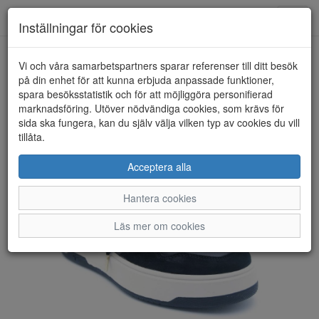
Anderbergs skor
Toggl
Inställningar för cookies
navig
Vi och våra samarbetspartners sparar referenser till ditt besök
HEM
TAMARIS
på din enhet för att kunna erbjuda anpassade funktioner,
spara besöksstatistik och för att möjliggöra personifierad
marknadsföring. Utöver nödvändiga cookies, som krävs för
sida ska fungera, kan du själv välja vilken typ av cookies du vill
tillåta.
Acceptera alla
Hantera cookies
Läs mer om cookies