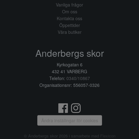
Vanliga frågor
Om oss
Kontakta oss
Öppettider
Våra butiker
Anderbergs skor
Kyrkogatan 6
432 41 VARBERG
Telefon:
0340/10867
Organisationsnr: 556057-0326
Ändra inställingar för cookies
© Anderbergs skor 2026 i samarbete med
Flexicon