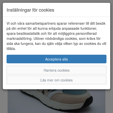
Anderbergs skor
Toggl
Inställningar för cookies
navig
Vi och våra samarbetspartners sparar referenser till ditt besök
HEM
TAMARIS
på din enhet för att kunna erbjuda anpassade funktioner,
spara besöksstatistik och för att möjliggöra personifierad
marknadsföring. Utöver nödvändiga cookies, som krävs för
sida ska fungera, kan du själv välja vilken typ av cookies du vill
tillåta.
Acceptera alla
Hantera cookies
Läs mer om cookies