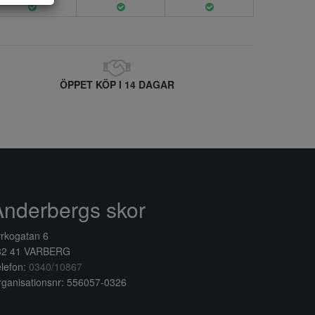
ÖPPET KÖP I 14 DAGAR
Anderbergs skor
rkogatan 6
32 41 VARBERG
lefon:
0340/10867
ganisationsnr: 556057-0326