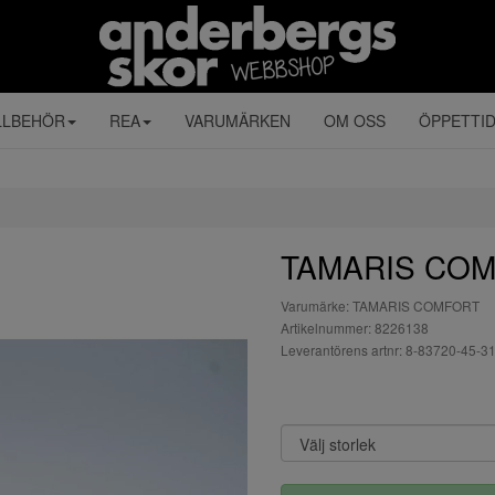
LLBEHÖR
REA
VARUMÄRKEN
OM OSS
ÖPPETTI
TAMARIS COM
Varumärke: TAMARIS COMFORT
Artikelnummer: 8226138
Leverantörens artnr: 8-83720-45-3