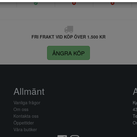
FRI FRAKT VID KÖP ÖVER 1.500 KR
ÅNGRA KÖP
Allmänt
Vanliga frågor
Ky
Om oss
4
Kontakta oss
Te
Öppettider
Or
Våra butiker