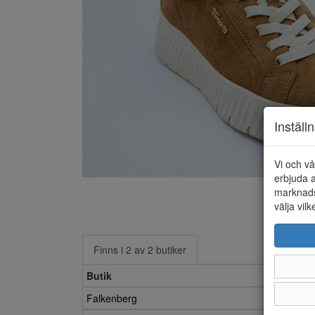
Inställ
Vi och vå
erbjuda a
marknads
välja vilk
Finns i 2 av 2 butiker
Butik
Falkenberg