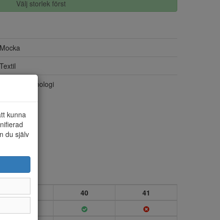
Välj storlek först
Mocka
Textil
Step-In Teknologi
att kunna
nifierad
n du själv
39
40
41