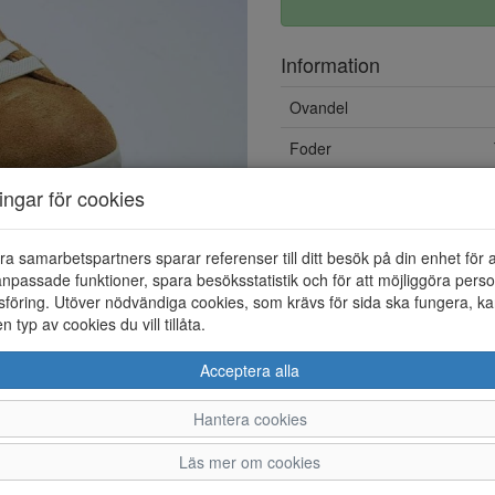
Information
Ovandel
Foder
Övrigt
ningar för cookies
ra samarbetspartners sparar referenser till ditt besök på din enhet för 
npassade funktioner, spara besöksstatistik och för att möjliggöra perso
föring. Utöver nödvändiga cookies, som krävs för sida ska fungera, ka
en typ av cookies du vill tillåta.
Acceptera alla
Hantera cookies
36
37
38
Läs mer om cookies