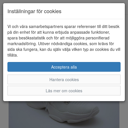
Anderbergs skor
Toggl
Inställningar för cookies
navig
Vi och våra samarbetspartners sparar referenser till ditt besök
HEM
STEVE MADDEN
på din enhet för att kunna erbjuda anpassade funktioner,
spara besöksstatistik och för att möjliggöra personifierad
marknadsföring. Utöver nödvändiga cookies, som krävs för
sida ska fungera, kan du själv välja vilken typ av cookies du vill
tillåta.
Acceptera alla
Hantera cookies
Läs mer om cookies