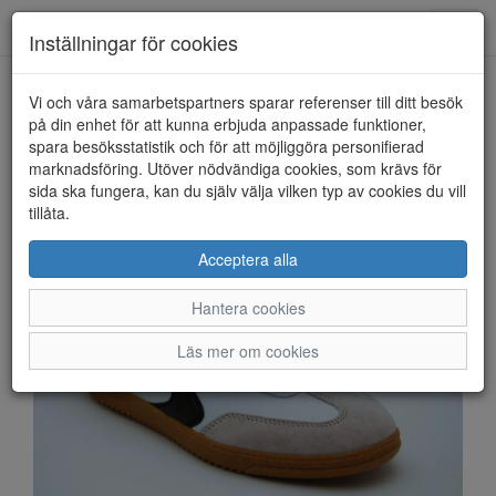
Anderbergs skor
Toggl
Inställningar för cookies
navig
Vi och våra samarbetspartners sparar referenser till ditt besök
HEM
SKECHERS
på din enhet för att kunna erbjuda anpassade funktioner,
spara besöksstatistik och för att möjliggöra personifierad
marknadsföring. Utöver nödvändiga cookies, som krävs för
sida ska fungera, kan du själv välja vilken typ av cookies du vill
tillåta.
Acceptera alla
Hantera cookies
Läs mer om cookies