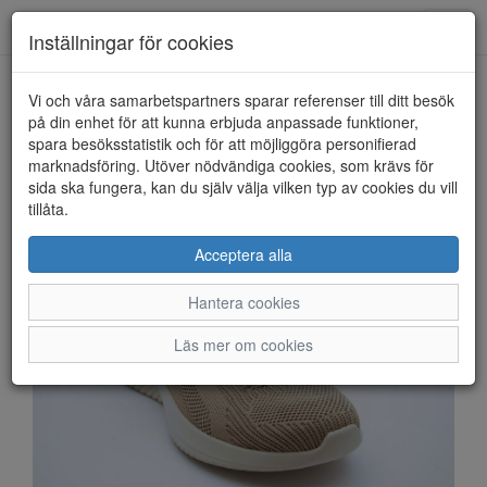
Anderbergs skor
Toggl
Inställningar för cookies
navig
Vi och våra samarbetspartners sparar referenser till ditt besök
HEM
SKECHERS
på din enhet för att kunna erbjuda anpassade funktioner,
spara besöksstatistik och för att möjliggöra personifierad
marknadsföring. Utöver nödvändiga cookies, som krävs för
sida ska fungera, kan du själv välja vilken typ av cookies du vill
tillåta.
Acceptera alla
Hantera cookies
Läs mer om cookies