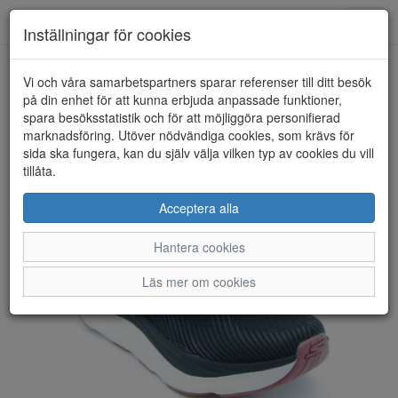
Anderbergs skor
Toggl
Inställningar för cookies
navig
Vi och våra samarbetspartners sparar referenser till ditt besök
HEM
SKECHERS
på din enhet för att kunna erbjuda anpassade funktioner,
spara besöksstatistik och för att möjliggöra personifierad
marknadsföring. Utöver nödvändiga cookies, som krävs för
sida ska fungera, kan du själv välja vilken typ av cookies du vill
tillåta.
Acceptera alla
Hantera cookies
Läs mer om cookies