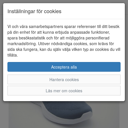
Anderbergs skor
Toggl
Inställningar för cookies
navig
Vi och våra samarbetspartners sparar referenser till ditt besök
HEM
SKECHERS
på din enhet för att kunna erbjuda anpassade funktioner,
spara besöksstatistik och för att möjliggöra personifierad
marknadsföring. Utöver nödvändiga cookies, som krävs för
sida ska fungera, kan du själv välja vilken typ av cookies du vill
tillåta.
Acceptera alla
Hantera cookies
Läs mer om cookies