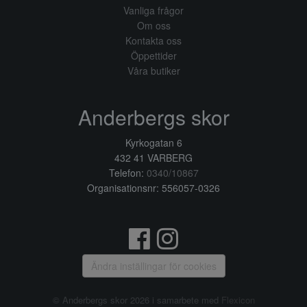
Vanliga frågor
Om oss
Kontakta oss
Öppettider
Våra butiker
Anderbergs skor
Kyrkogatan 6
432 41 VARBERG
Telefon:
0340/10867
Organisationsnr: 556057-0326
Ändra inställingar för cookies
© Anderbergs skor 2026 i samarbete med
Flexicon