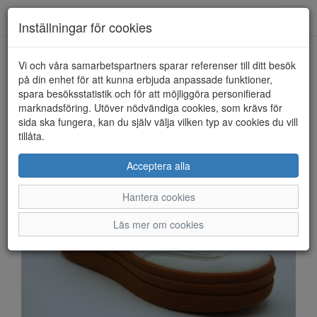
Anderbergs skor
Toggl
Inställningar för cookies
navig
Vi och våra samarbetspartners sparar referenser till ditt besök
HEM
RUGGED GEAR
på din enhet för att kunna erbjuda anpassade funktioner,
spara besöksstatistik och för att möjliggöra personifierad
marknadsföring. Utöver nödvändiga cookies, som krävs för
sida ska fungera, kan du själv välja vilken typ av cookies du vill
tillåta.
Acceptera alla
Hantera cookies
Läs mer om cookies