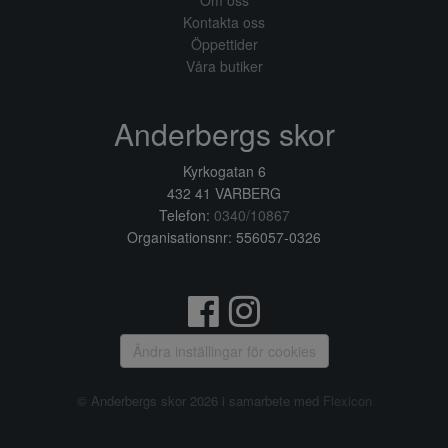
Om oss
Kontakta oss
Öppettider
Våra butiker
Anderbergs skor
Kyrkogatan 6
432 41 VARBERG
Telefon:
0340/10867
Organisationsnr: 556057-0326
Ändra inställingar för cookies
© Anderbergs skor 2026 i samarbete med
Flexicon