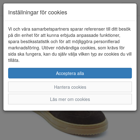
Anderbergs skor
Toggl
Inställningar för cookies
navig
Vi och våra samarbetspartners sparar referenser till ditt besök
HEM
ROSA NEGRA
på din enhet för att kunna erbjuda anpassade funktioner,
spara besöksstatistik och för att möjliggöra personifierad
marknadsföring. Utöver nödvändiga cookies, som krävs för
sida ska fungera, kan du själv välja vilken typ av cookies du vill
tillåta.
Acceptera alla
Hantera cookies
Läs mer om cookies