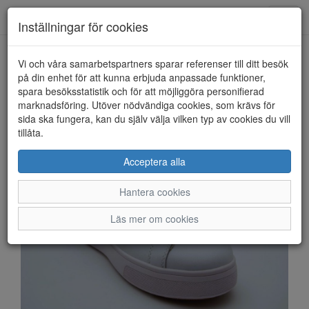
Anderbergs skor
Toggl
Inställningar för cookies
navig
Vi och våra samarbetspartners sparar referenser till ditt besök
HEM
RIEKER
på din enhet för att kunna erbjuda anpassade funktioner,
spara besöksstatistik och för att möjliggöra personifierad
marknadsföring. Utöver nödvändiga cookies, som krävs för
sida ska fungera, kan du själv välja vilken typ av cookies du vill
tillåta.
Acceptera alla
Hantera cookies
Läs mer om cookies