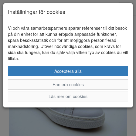
Anderbergs skor
Toggl
Inställningar för cookies
navig
Vi och våra samarbetspartners sparar referenser till ditt besök
HEM
RIEKER
på din enhet för att kunna erbjuda anpassade funktioner,
spara besöksstatistik och för att möjliggöra personifierad
marknadsföring. Utöver nödvändiga cookies, som krävs för
sida ska fungera, kan du själv välja vilken typ av cookies du vill
tillåta.
Acceptera alla
Hantera cookies
Läs mer om cookies