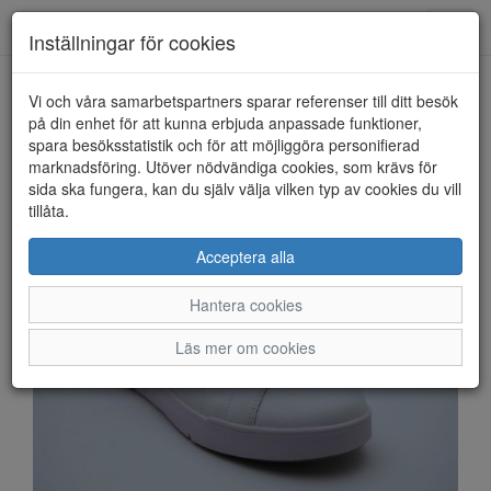
Anderbergs skor
Toggl
Inställningar för cookies
navig
Vi och våra samarbetspartners sparar referenser till ditt besök
HEM
RIEKER
på din enhet för att kunna erbjuda anpassade funktioner,
spara besöksstatistik och för att möjliggöra personifierad
marknadsföring. Utöver nödvändiga cookies, som krävs för
sida ska fungera, kan du själv välja vilken typ av cookies du vill
tillåta.
Acceptera alla
Hantera cookies
Läs mer om cookies