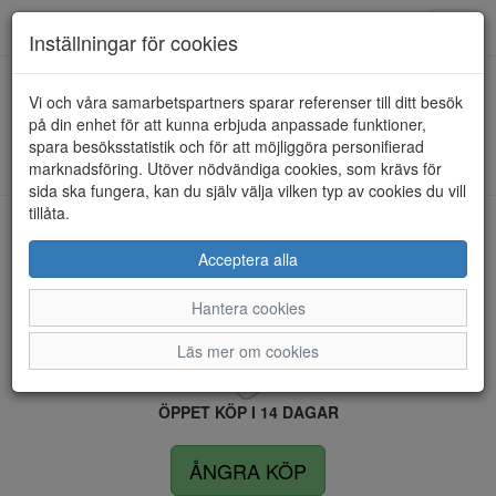
Anderbergs skor
Toggl
Inställningar för cookies
navig
Vi och våra samarbetspartners sparar referenser till ditt besök
HEM
RIEKER
på din enhet för att kunna erbjuda anpassade funktioner,
spara besöksstatistik och för att möjliggöra personifierad
Kunde inte hitta några artiklar...
marknadsföring. Utöver nödvändiga cookies, som krävs för
sida ska fungera, kan du själv välja vilken typ av cookies du vill
tillåta.
LEVERANS INOM 4 DAGAR INOM SVERIGE
Acceptera alla
Hantera cookies
FRI FRAKT VID KÖP ÖVER 1.500 KR
Läs mer om cookies
ÖPPET KÖP I 14 DAGAR
ÅNGRA KÖP