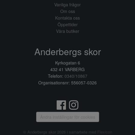
Vanliga frågor
Om oss
Kontakta oss
Öppettider
Våra butiker
Anderbergs skor
Kyrkogatan 6
432 41 VARBERG
Telefon:
0340/10867
Organisationsnr: 556057-0326
Ändra inställingar för cookies
© Anderbergs skor 2026 i samarbete med
Flexicon