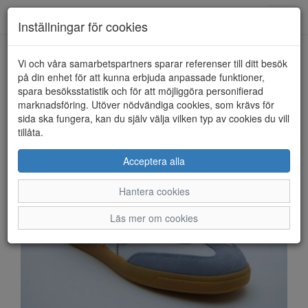
Anderbergs skor
Toggl
Inställningar för cookies
navig
Vi och våra samarbetspartners sparar referenser till ditt besök
HEM
RIEKER SPORT
på din enhet för att kunna erbjuda anpassade funktioner,
spara besöksstatistik och för att möjliggöra personifierad
marknadsföring. Utöver nödvändiga cookies, som krävs för
sida ska fungera, kan du själv välja vilken typ av cookies du vill
tillåta.
Acceptera alla
Hantera cookies
Läs mer om cookies