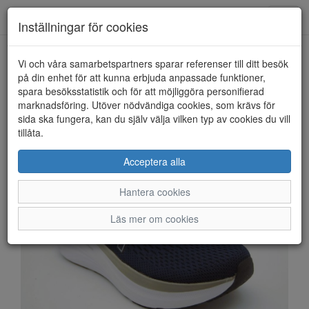
Anderbergs skor
Toggl
Inställningar för cookies
navig
Vi och våra samarbetspartners sparar referenser till ditt besök
HEM
RIEKER
på din enhet för att kunna erbjuda anpassade funktioner,
spara besöksstatistik och för att möjliggöra personifierad
marknadsföring. Utöver nödvändiga cookies, som krävs för
sida ska fungera, kan du själv välja vilken typ av cookies du vill
tillåta.
Acceptera alla
Hantera cookies
Läs mer om cookies