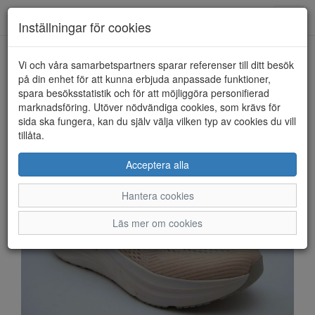
Anderbergs skor
Toggl
Inställningar för cookies
navig
Vi och våra samarbetspartners sparar referenser till ditt besök
HEM
RIEKER
på din enhet för att kunna erbjuda anpassade funktioner,
spara besöksstatistik och för att möjliggöra personifierad
marknadsföring. Utöver nödvändiga cookies, som krävs för
sida ska fungera, kan du själv välja vilken typ av cookies du vill
tillåta.
Acceptera alla
Hantera cookies
Läs mer om cookies