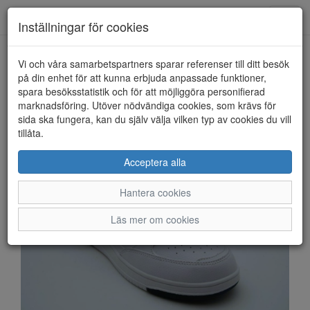
Anderbergs skor
Toggl
Inställningar för cookies
navig
Vi och våra samarbetspartners sparar referenser till ditt besök
HEM
POLO RALPH LAUREN
på din enhet för att kunna erbjuda anpassade funktioner,
spara besöksstatistik och för att möjliggöra personifierad
marknadsföring. Utöver nödvändiga cookies, som krävs för
sida ska fungera, kan du själv välja vilken typ av cookies du vill
tillåta.
Acceptera alla
Hantera cookies
Läs mer om cookies