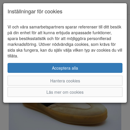
Anderbergs skor
Toggl
Inställningar för cookies
navig
Vi och våra samarbetspartners sparar referenser till ditt besök
HEM
MJUS
på din enhet för att kunna erbjuda anpassade funktioner,
spara besöksstatistik och för att möjliggöra personifierad
marknadsföring. Utöver nödvändiga cookies, som krävs för
sida ska fungera, kan du själv välja vilken typ av cookies du vill
tillåta.
Acceptera alla
Hantera cookies
Läs mer om cookies