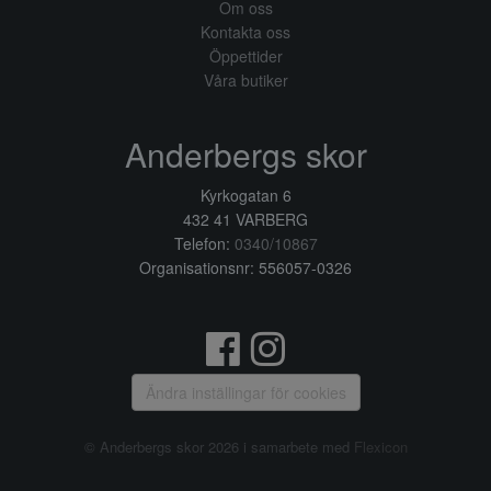
Om oss
Kontakta oss
Öppettider
Våra butiker
Anderbergs skor
Kyrkogatan 6
432 41 VARBERG
Telefon:
0340/10867
Organisationsnr: 556057-0326
Ändra inställingar för cookies
© Anderbergs skor 2026 i samarbete med
Flexicon