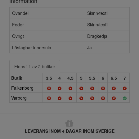
Information
Ovandel
Skinn/textil
Foder
Skinn/textil
Övrigt
Dragkedja
Löstagbar innersula
Ja
Finns i 1 av 2 butiker
Butik
3,5
4
4,5
5
5,5
6
6,5
7
Falkenberg
Varberg
LEVERANS INOM 4 DAGAR INOM SVERIGE