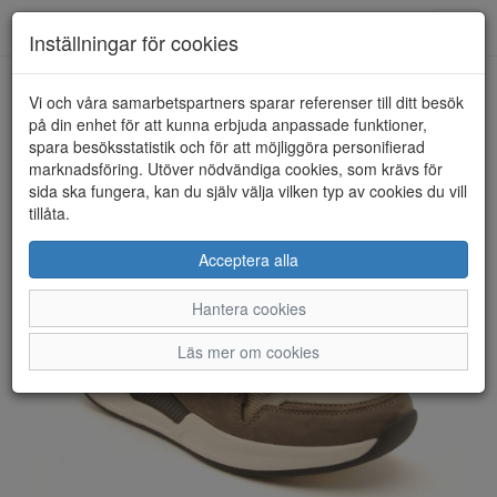
Anderbergs skor
Toggl
Inställningar för cookies
navig
Vi och våra samarbetspartners sparar referenser till ditt besök
HEM
ROLLINGSOFT BY GABOR
på din enhet för att kunna erbjuda anpassade funktioner,
spara besöksstatistik och för att möjliggöra personifierad
marknadsföring. Utöver nödvändiga cookies, som krävs för
sida ska fungera, kan du själv välja vilken typ av cookies du vill
tillåta.
Acceptera alla
Hantera cookies
Läs mer om cookies