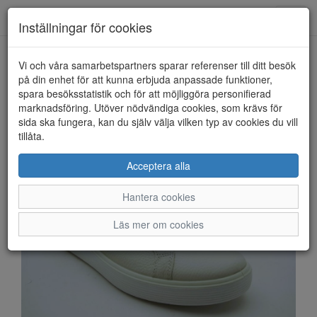
Anderbergs skor
Toggl
Inställningar för cookies
navig
Vi och våra samarbetspartners sparar referenser till ditt besök
HEM
ECCO
på din enhet för att kunna erbjuda anpassade funktioner,
spara besöksstatistik och för att möjliggöra personifierad
marknadsföring. Utöver nödvändiga cookies, som krävs för
sida ska fungera, kan du själv välja vilken typ av cookies du vill
tillåta.
Acceptera alla
Hantera cookies
Läs mer om cookies