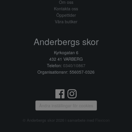
Om oss
Kontakta oss
Öppettider
Våra butiker
Anderbergs skor
Kyrkogatan 6
432 41 VARBERG
Telefon:
0340/10867
Organisationsnr: 556057-0326
Ändra inställingar för cookies
© Anderbergs skor 2026 i samarbete med
Flexicon