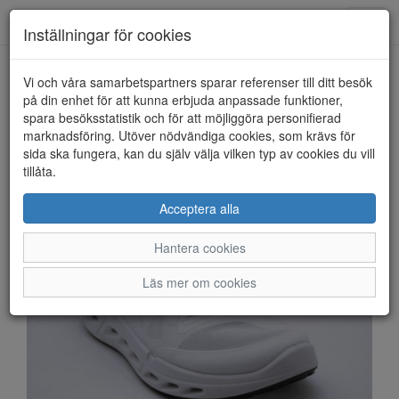
Anderbergs skor
Toggl
Inställningar för cookies
navig
Vi och våra samarbetspartners sparar referenser till ditt besök
HEM
ECCO
på din enhet för att kunna erbjuda anpassade funktioner,
spara besöksstatistik och för att möjliggöra personifierad
marknadsföring. Utöver nödvändiga cookies, som krävs för
sida ska fungera, kan du själv välja vilken typ av cookies du vill
tillåta.
Acceptera alla
Hantera cookies
Läs mer om cookies