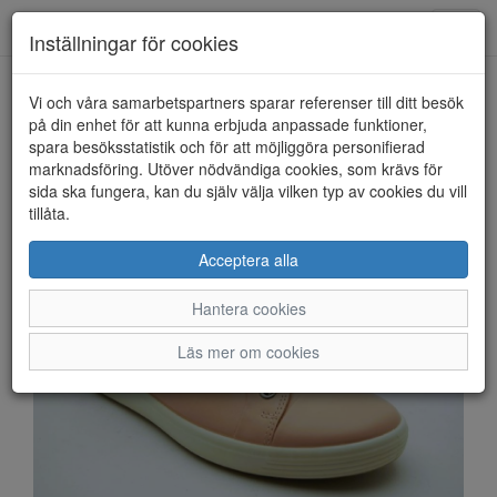
Anderbergs skor
Toggl
Inställningar för cookies
navig
Vi och våra samarbetspartners sparar referenser till ditt besök
HEM
ECCO
på din enhet för att kunna erbjuda anpassade funktioner,
spara besöksstatistik och för att möjliggöra personifierad
marknadsföring. Utöver nödvändiga cookies, som krävs för
sida ska fungera, kan du själv välja vilken typ av cookies du vill
tillåta.
Acceptera alla
Hantera cookies
Läs mer om cookies