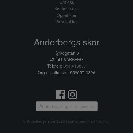
Om oss
Kontakta oss
Öppettider
Våra butiker
Anderbergs skor
Kyrkogatan 6
432 41 VARBERG
Telefon:
0340/10867
Organisationsnr: 556057-0326
Ändra inställingar för cookies
© Anderbergs skor 2026 i samarbete med
Flexicon