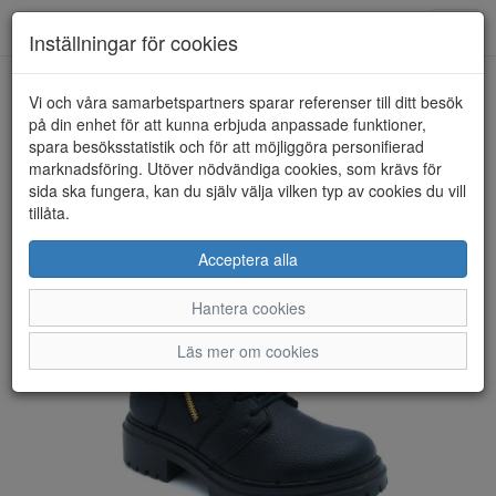
Anderbergs skor
Toggl
Inställningar för cookies
navig
Vi och våra samarbetspartners sparar referenser till ditt besök
HEM
RIEKER
på din enhet för att kunna erbjuda anpassade funktioner,
spara besöksstatistik och för att möjliggöra personifierad
marknadsföring. Utöver nödvändiga cookies, som krävs för
sida ska fungera, kan du själv välja vilken typ av cookies du vill
tillåta.
Acceptera alla
Hantera cookies
Läs mer om cookies