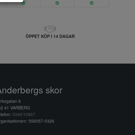
ÖPPET KÖP I 14 DAGAR
Anderbergs skor
rkogatan 6
32 41 VARBERG
lefon:
0340/10867
ganisationsnr: 556057-0326