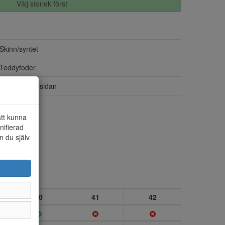
Välj storlek först
Skinn/syntet
Teddyfoder
Dragkedja insidan
Ja
att kunna
nifierad
n du själv
40
41
42