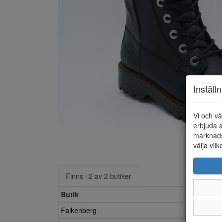
Inställ
Vi och vå
erbjuda a
marknads
välja vilk
Finns i 2 av 2 butiker
Butik
Falkenberg