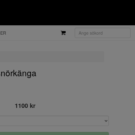
DER
snörkänga
1100 kr