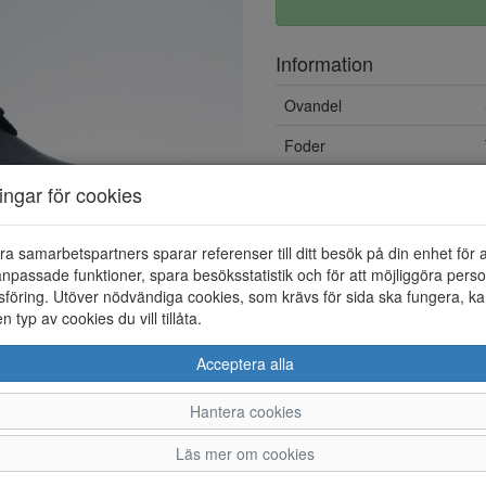
Information
Ovandel
Foder
Övrigt
ningar för cookies
Löstagbar innersula
ra samarbetspartners sparar referenser till ditt besök på din enhet för 
npassade funktioner, spara besöksstatistik och för att möjliggöra perso
föring. Utöver nödvändiga cookies, som krävs för sida ska fungera, ka
en typ av cookies du vill tillåta.
Acceptera alla
Hantera cookies
36
37
38
39
Läs mer om cookies