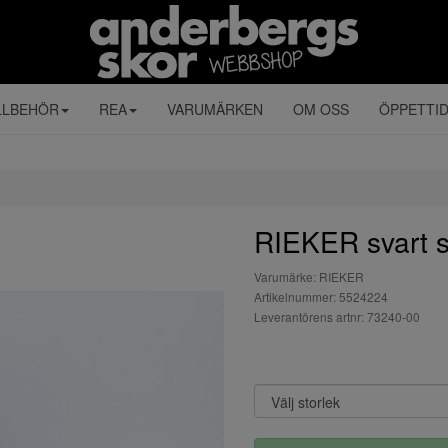
LLBEHÖR
REA
VARUMÄRKEN
OM OSS
ÖPPETTI
RIEKER svart 
Varumärke: RIEKER
Artikelnummer: 5524224
Leverantörens artnr: 73240-00