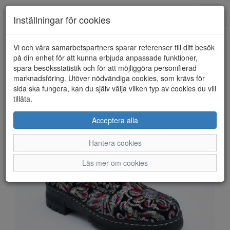
Anderbergs skor
Toggl
Inställningar för cookies
navig
Vi och våra samarbetspartners sparar referenser till ditt besök
HEM
RIEKER
på din enhet för att kunna erbjuda anpassade funktioner,
spara besöksstatistik och för att möjliggöra personifierad
marknadsföring. Utöver nödvändiga cookies, som krävs för
sida ska fungera, kan du själv välja vilken typ av cookies du vill
tillåta.
Acceptera alla
Hantera cookies
Läs mer om cookies