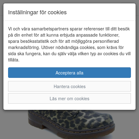
Anderbergs skor
Toggl
Inställningar för cookies
navig
Vi och våra samarbetspartners sparar referenser till ditt besök
HEM
RIEKER
på din enhet för att kunna erbjuda anpassade funktioner,
spara besöksstatistik och för att möjliggöra personifierad
marknadsföring. Utöver nödvändiga cookies, som krävs för
sida ska fungera, kan du själv välja vilken typ av cookies du vill
tillåta.
Acceptera alla
Hantera cookies
Läs mer om cookies